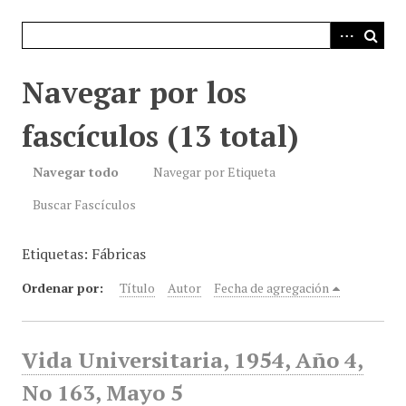
i
n
c
i
Navegar por los
p
a
fascículos (13 total)
l
Navegar todo
Navegar por Etiqueta
Buscar Fascículos
Etiquetas: Fábricas
Ordenar por:
Título
Autor
Fecha de agregación
Vida Universitaria, 1954, Año 4,
No 163, Mayo 5