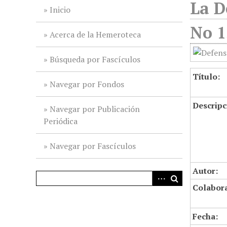
La D
i
Inicio
n
No 1
c
Acerca de la Hemeroteca
i
p
Búsqueda por Fascículos
a
Título:
l
Navegar por Fondos
Descripc
Navegar por Publicación
Periódica
Navegar por Fascículos
Autor:
Colabor
Fecha: