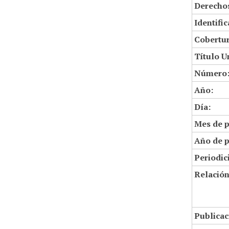
Derechos
Identifi
Cobertur
Título U
Número
Año:
Día:
Mes de p
Año de p
Periodic
Relació
Publicac