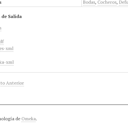
s
Bodas
,
Cocheros
,
Def
 de Salida
m
df
es-xml
ka-xml
to Anterior
nología de
Omeka
.