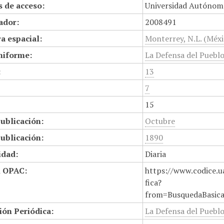
 de acceso:
Universidad Autónom
cador:
2008491
a espacial:
Monterrey, N.L. (Méxi
niforme:
La Defensa del Puebl
:
13
7
15
ublicación:
Octubre
ublicación:
1890
idad:
Diaria
n OPAC:
https://www.codice.u
fica?
from=BusquedaBasic
ión Periódica:
La Defensa del Pueblo,