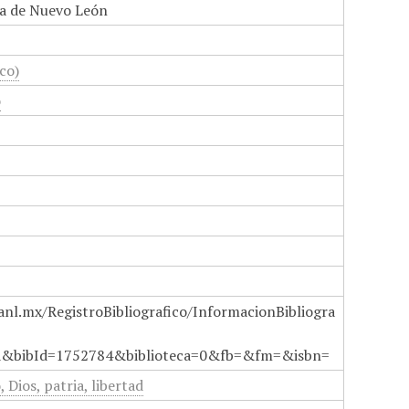
a de Nuevo León
co)
o
anl.mx/RegistroBibliografico/InformacionBibliogra
a&bibId=1752784&biblioteca=0&fb=&fm=&isbn=
 Dios, patria, libertad