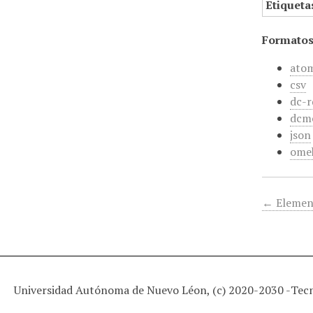
Etiqueta
Formatos
ato
csv
dc-r
dcm
json
ome
← Elemen
Universidad Autónoma de Nuevo Léon, (c) 2020-2030 -
Tec