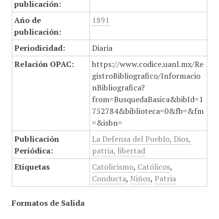
publicación:
Año de
1891
publicación:
Periodicidad:
Diaria
Relación OPAC:
https://www.codice.uanl.mx/Re
gistroBibliografico/Informacio
nBibliografica?
from=BusquedaBasica&bibId=1
752784&biblioteca=0&fb=&fm
=&isbn=
Publicación
La Defensa del Pueblo, Dios,
Periódica:
patria, libertad
Etiquetas
Catolicismo
,
Católicos
,
Conducta
,
Niños
,
Patria
Formatos de Salida