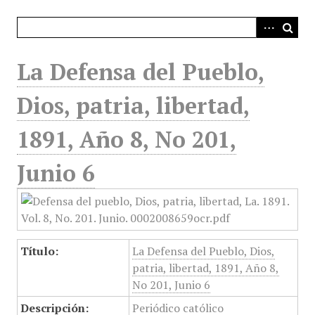
i
n
c
i
La Defensa del Pueblo,
p
a
Dios, patria, libertad,
l
1891, Año 8, No 201,
Junio 6
Título:
La Defensa del Pueblo, Dios,
patria, libertad, 1891, Año 8,
No 201, Junio 6
Descripción:
Periódico católico