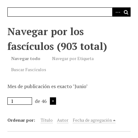
i
n
c
i
Navegar por los
p
a
fascículos (903 total)
l
Navegar todo
Navegar por Etiqueta
Buscar Fascículos
Mes de publicación es exacto "Junio"
de 46
Ordenar por:
Título
Autor
Fecha de agregación