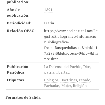
publicación:
Año de
1891
publicación:
Periodicidad:
Diaria
Relación OPAC:
https://www.codice.uanl.mx/Re
gistroBibliografico/Informacio
nBibliografica?
from=BusquedaBasica&bibId=1
752784&biblioteca=0&fb=&fm
=&isbn=
Publicación
La Defensa del Pueblo, Dios,
Periódica:
patria, libertad
Etiquetas
Colegios
,
Doctrinas
,
Estado
,
Fachadas
,
Mujer
,
Religión
Formatos de Salida