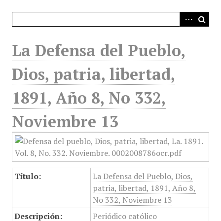
i
n
c
i
La Defensa del Pueblo,
p
a
Dios, patria, libertad,
l
1891, Año 8, No 332,
Noviembre 13
Título:
La Defensa del Pueblo, Dios,
patria, libertad, 1891, Año 8,
No 332, Noviembre 13
Descripción:
Periódico católico