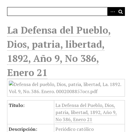
i
n
c
i
La Defensa del Pueblo,
p
a
Dios, patria, libertad,
l
1892, Año 9, No 386,
Enero 21
Título:
La Defensa del Pueblo, Dios,
patria, libertad, 1892, Año 9,
No 386, Enero 21
Descripción:
Periódico católico