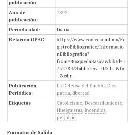
publicación:
Año de
1892
publicación:
Periodicidad:
Diaria
Relación OPAC:
https://www.codice.uanl.mx/Re
gistroBibliografico/Informacio
nBibliografica?
from=BusquedaBasica&bibId=1
752784&biblioteca=0&fb=&fm
=&isbn=
Publicación
La Defensa del Pueblo, Dios,
Periódica:
patria, libertad
Etiquetas
Catolicismo
,
Descarrilamiento
,
Huelguistas
,
incendios
,
perjuicio
Formatos de Salida