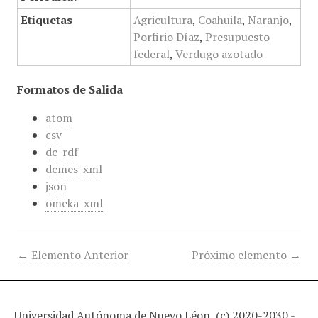
Etiquetas
Agricultura
,
Coahuila
,
Naranjo
,
Porfirio Díaz
,
Presupuesto
federal
,
Verdugo azotado
Formatos de Salida
atom
csv
dc-rdf
dcmes-xml
json
omeka-xml
← Elemento Anterior
Próximo elemento →
Universidad Autónoma de Nuevo Léon, (c) 2020-2030 -