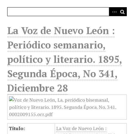
i
n
c
i
La Voz de Nuevo León :
p
a
Periódico semanario,
l
político y literario. 1895,
Segunda Época, No 341,
Diciembre 28
Título:
La Voz de Nuevo León :