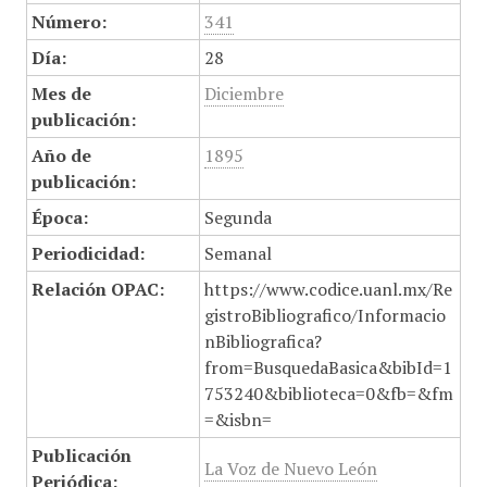
Número:
341
Día:
28
Mes de
Diciembre
publicación:
Año de
1895
publicación:
Época:
Segunda
Periodicidad:
Semanal
Relación OPAC:
https://www.codice.uanl.mx/Re
gistroBibliografico/Informacio
nBibliografica?
from=BusquedaBasica&bibId=1
753240&biblioteca=0&fb=&fm
=&isbn=
Publicación
La Voz de Nuevo León
Periódica: