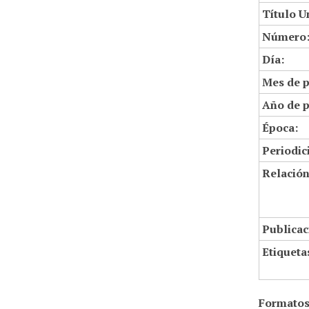
Título U
Número
Día:
Mes de p
Año de p
Época:
Periodic
Relació
Publicac
Etiqueta
Formatos