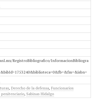
n
anl.mx/RegistroBibliografico/InformacionBibliogra
a&bibId=1753240&biblioteca=0&fb=&fm=&isbn=
n
turas
,
Derecho de la defensa
,
Funcionarios
penitenciario
,
Sabinas Hidalgo