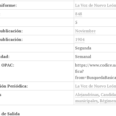
niforme:
La Voz de Nuevo Leó
:
848
5
ublicación:
Noviembre
ublicación:
1904
Segunda
idad:
Semanal
n OPAC:
https://www.codice.u
fica?
from=BusquedaBasic
ión Periódica:
La Voz de Nuevo Leó
s
Alejandrinas
,
Candida
municipales
,
Régimen 
 de Salida