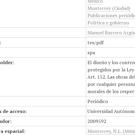
México
Monterrey (Ciudad)
Publicaciones periódi
Política y gobierno
Manuel Barrero Argüe
:
tex/pdf
spa
older:
El diseño y los conte
protegidos por la Ley 
Art. 152. Las obras d
por cualquier persona,
morales de los respec
Periódico
 de acceso:
Universidad Autónom
cador:
2009592
a espacial:
Monterrey, N.L. (Méxi