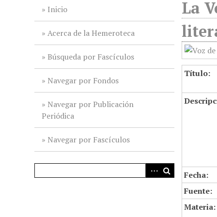
La V
i
Inicio
n
lite
c
Acerca de la Hemeroteca
i
p
Búsqueda por Fascículos
a
Título:
l
Navegar por Fondos
Descripc
Navegar por Publicación
Periódica
Navegar por Fascículos
Fecha:
Fuente:
Materia: