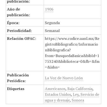
publicación:
Año de
1906
publicación:
Época:
Segunda
Periodicidad:
Semanal
Relación OPAC:
https://www.codice.uanl.mx/Re
gistroBibliografico/Informacio
nBibliografica?
from=BusquedaBasica&bibId=1
753240&biblioteca=0&fb=&fm
=&isbn=
Publicación
La Voz de Nuevo León
Periódica:
Etiquetas
Americanos
,
Baja California
,
Estados Unidos
,
Ley
,
Servicio de
agua y drenaje
,
Sonora