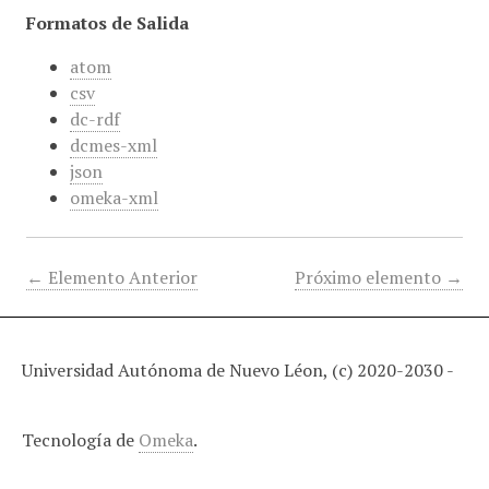
Formatos de Salida
atom
csv
dc-rdf
dcmes-xml
json
omeka-xml
← Elemento Anterior
Próximo elemento →
Universidad Autónoma de Nuevo Léon, (c) 2020-2030 -
Tecnología de
Omeka
.