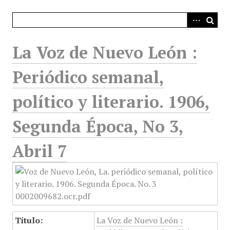
i
n
c
i
La Voz de Nuevo León :
p
a
Periódico semanal,
l
político y literario. 1906,
Segunda Época, No 3,
Abril 7
Título:
La Voz de Nuevo León :