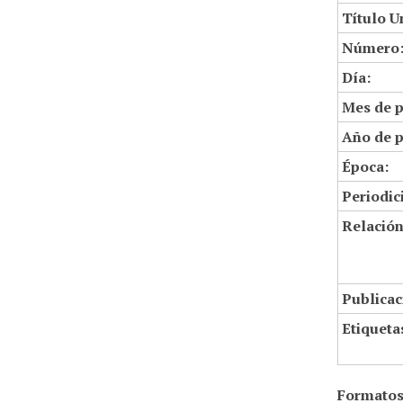
Título U
Número
Día:
Mes de p
Año de p
Época:
Periodic
Relació
Publicac
Etiqueta
Formatos