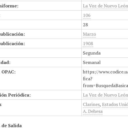
niforme:
La Voz de Nuevo Leó
:
106
28
ublicación:
Marzo
ublicación:
1908
Segunda
idad:
Semanal
n OPAC:
https://www.codice.u
fica?
from=BusquedaBasic
ión Periódica:
La Voz de Nuevo Leó
s
Clarines
,
Estados Uni
A. Dehesa
 de Salida