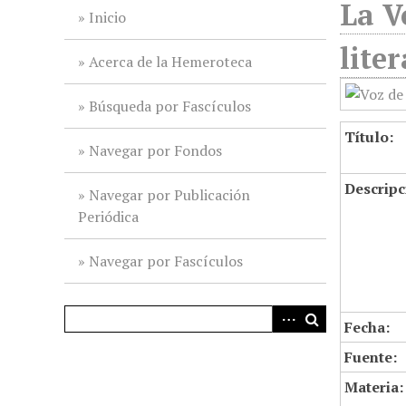
La V
i
Inicio
n
lite
c
Acerca de la Hemeroteca
i
p
Búsqueda por Fascículos
a
Título:
l
Navegar por Fondos
Descripc
Navegar por Publicación
Periódica
Navegar por Fascículos
Fecha:
Fuente:
Materia: