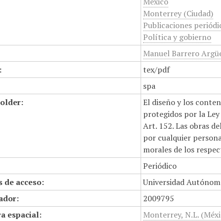
México
Monterrey (Ciudad)
Publicaciones periódi
Política y gobierno
Manuel Barrero Argüe
:
tex/pdf
spa
older:
El diseño y los conte
protegidos por la Ley 
Art. 152. Las obras d
por cualquier persona,
morales de los respec
Periódico
 de acceso:
Universidad Autónom
cador:
2009795
a espacial:
Monterrey, N.L. (Méxi