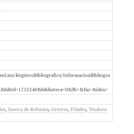
n
anl.mx/RegistroBibliografico/InformacionBibliogra
a&bibId=1753240&biblioteca=0&fb=&fm=&isbn=
n
dos
,
Guerra de Reforma
,
Orestes
,
Pílades
,
Teodoro