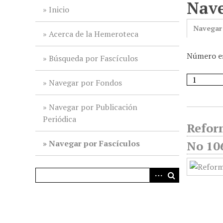
Nave
i
Inicio
n
Navegar
c
Acerca de la Hemeroteca
i
Número es
p
Búsqueda por Fascículos
a
l
Navegar por Fondos
Navegar por Publicación
Periódica
Reform
Navegar por Fascículos
No 106