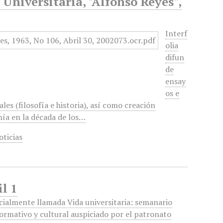
 Universitaria, "Alfonso Reyes",
Interf
olia
difun
de
ensay
os e
les (filosofía e historia), así como creación
enía en la década de los…
oticias
il 1
icialmente llamada Vida universitaria: semanario
formativo y cultural auspiciado por el patronato