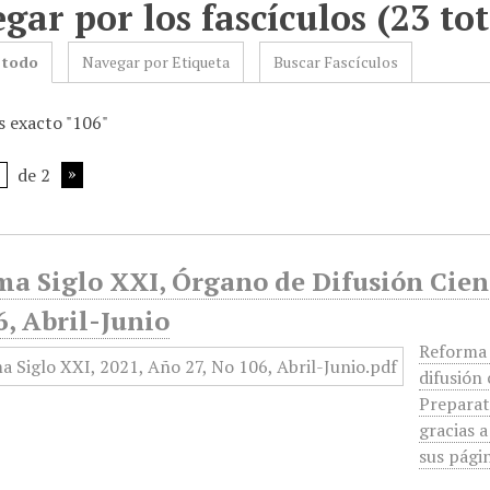
gar por los fascículos (23 tot
 todo
Navegar por Etiqueta
Buscar Fascículos
 exacto "106"
de 2
a Siglo XXI, Órgano de Difusión Cient
, Abril-Junio
Reforma 
difusión 
Preparat
gracias a
sus pági