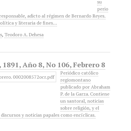
su
perio
 responsable, adicto al régimen de Bernardo Reyes.
lítica y literaria de fines…
s
,
Teodoro A. Dehesa
, 1891, Año 8, No 106, Febrero 8
Periódico católico
regiomontano
publicado por Abraham
P. de la Garza. Contiene
un santoral, noticias
sobre religión, y el
 discursos y noticias papales como encíclicas.