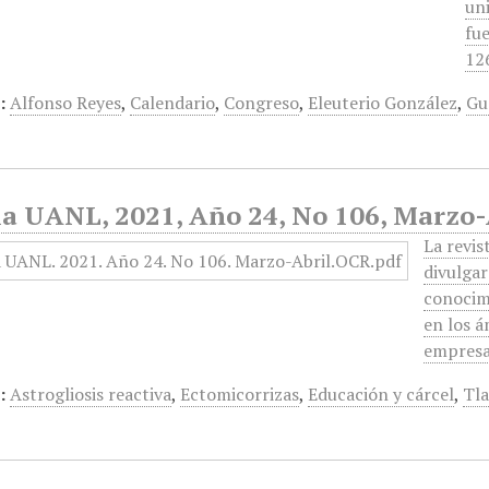
uni
fue
12
:
Alfonso Reyes
,
Calendario
,
Congreso
,
Eleuterio González
,
Gu
ia UANL, 2021, Año 24, No 106, Marzo-
La revis
divulgar
conocim
en los á
empresa
:
Astrogliosis reactiva
,
Ectomicorrizas
,
Educación y cárcel
,
Tla