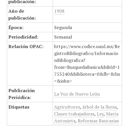
publicación:
Año de
1908
publicación:
Época:
Segunda
Periodicidad:
Semanal
Relación OPAC:
https://www.codice.uanl.mx/Re
gistroBibliografico/Informacio
nBibliografica?
from=BusquedaBasica&bibId=1
753240&biblioteca=0&fb=&fm
=&isbn=
Publicación
La Voz de Nuevo León
Periódica:
Etiquetas
Agricultores
,
árbol de la lluvia
,
Clases trabajadoras
,
Ley
,
María
Antonieta
,
Reformas Bancarias