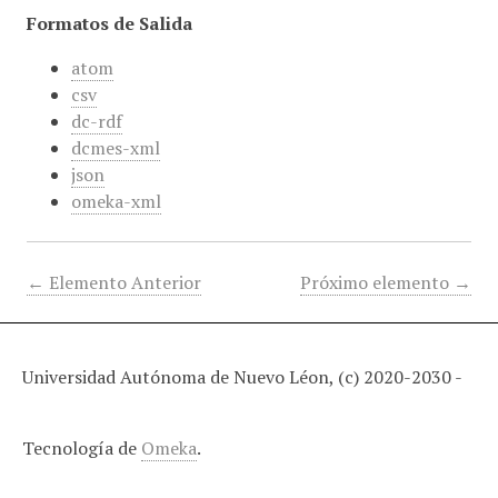
Formatos de Salida
atom
csv
dc-rdf
dcmes-xml
json
omeka-xml
← Elemento Anterior
Próximo elemento →
Universidad Autónoma de Nuevo Léon, (c) 2020-2030 -
Tecnología de
Omeka
.