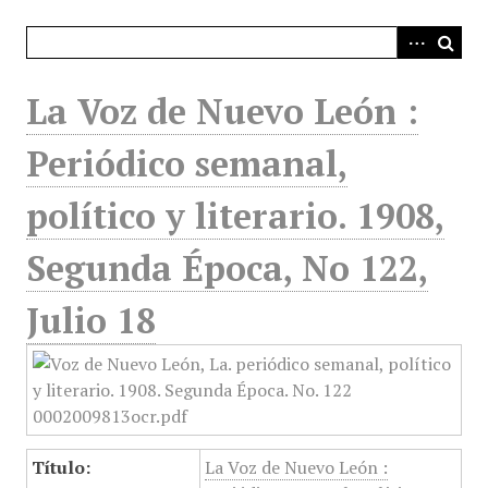
i
n
c
i
La Voz de Nuevo León :
p
a
Periódico semanal,
l
político y literario. 1908,
Segunda Época, No 122,
Julio 18
Título:
La Voz de Nuevo León :