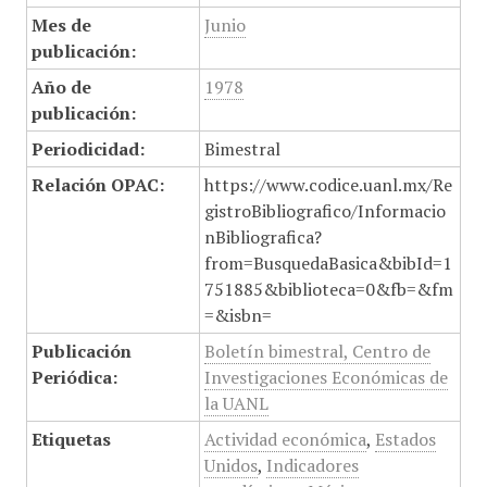
Mes de
Junio
publicación:
Año de
1978
publicación:
Periodicidad:
Bimestral
Relación OPAC:
https://www.codice.uanl.mx/Re
gistroBibliografico/Informacio
nBibliografica?
from=BusquedaBasica&bibId=1
751885&biblioteca=0&fb=&fm
=&isbn=
Publicación
Boletín bimestral, Centro de
Periódica:
Investigaciones Económicas de
la UANL
Etiquetas
Actividad económica
,
Estados
Unidos
,
Indicadores