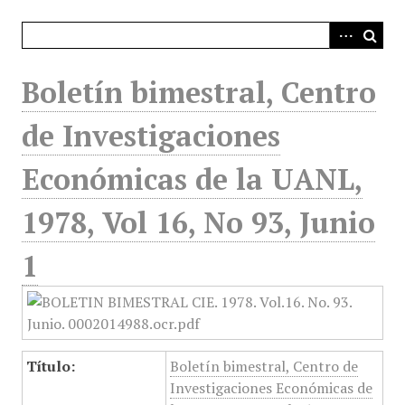
i
n
c
i
Boletín bimestral, Centro
p
a
de Investigaciones
l
Económicas de la UANL,
1978, Vol 16, No 93, Junio
1
Título:
Boletín bimestral, Centro de
Investigaciones Económicas de