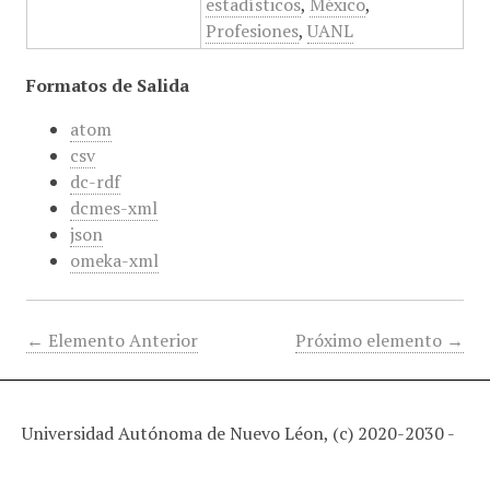
estadísticos
,
México
,
Profesiones
,
UANL
Formatos de Salida
atom
csv
dc-rdf
dcmes-xml
json
omeka-xml
← Elemento Anterior
Próximo elemento →
Universidad Autónoma de Nuevo Léon, (c) 2020-2030 -