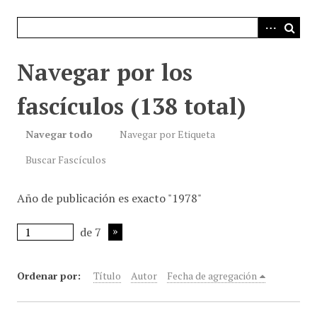
i
n
c
i
Navegar por los
p
a
fascículos (138 total)
l
Navegar todo
Navegar por Etiqueta
Buscar Fascículos
Año de publicación es exacto "1978"
de 7
Ordenar por:
Título
Autor
Fecha de agregación