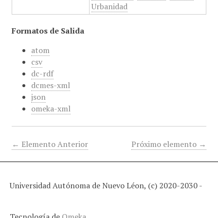
Urbanidad
Formatos de Salida
atom
csv
dc-rdf
dcmes-xml
json
omeka-xml
← Elemento Anterior
Próximo elemento →
Universidad Autónoma de Nuevo Léon, (c) 2020-2030 -
Tecnología de
Omeka
.