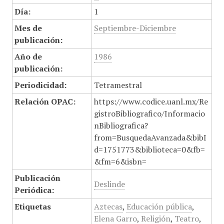
Día:
1
Mes de
Septiembre-Diciembre
publicación:
Año de
1986
publicación:
Periodicidad:
Tetramestral
Relación OPAC:
https://www.codice.uanl.mx/Re
gistroBibliografico/Informacio
nBibliografica?
from=BusquedaAvanzada&bibI
d=1751773&biblioteca=0&fb=
&fm=6&isbn=
Publicación
Deslinde
Periódica:
Etiquetas
Aztecas
,
Educación pública
,
Elena Garro
,
Religión
,
Teatro
,