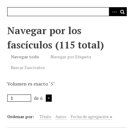
i
n
c
i
Navegar por los
p
a
fascículos (115 total)
l
Navegar todo
Navegar por Etiqueta
Buscar Fascículos
Volumen es exacto "5"
de 6
Ordenar por:
Título
Autor
Fecha de agregación