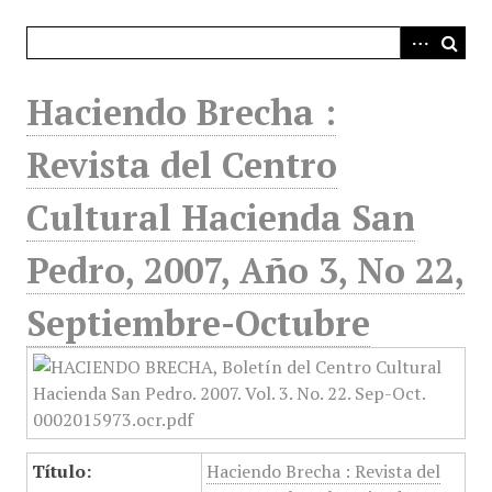
i
n
c
i
Haciendo Brecha :
p
a
Revista del Centro
l
Cultural Hacienda San
Pedro, 2007, Año 3, No 22,
Septiembre-Octubre
Título:
Haciendo Brecha : Revista del