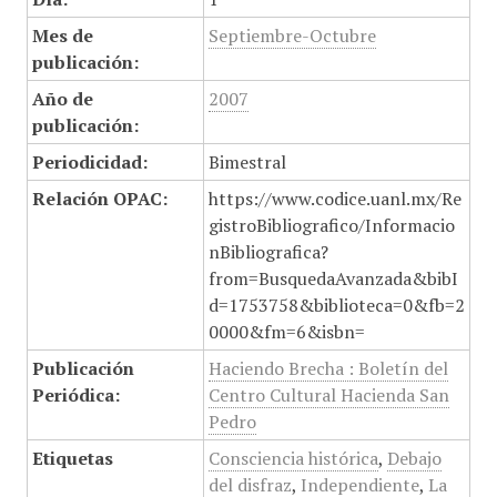
Mes de
Septiembre-Octubre
publicación:
Año de
2007
publicación:
Periodicidad:
Bimestral
Relación OPAC:
https://www.codice.uanl.mx/Re
gistroBibliografico/Informacio
nBibliografica?
from=BusquedaAvanzada&bibI
d=1753758&biblioteca=0&fb=2
0000&fm=6&isbn=
Publicación
Haciendo Brecha : Boletín del
Periódica:
Centro Cultural Hacienda San
Pedro
Etiquetas
Consciencia histórica
,
Debajo
del disfraz
,
Independiente
,
La