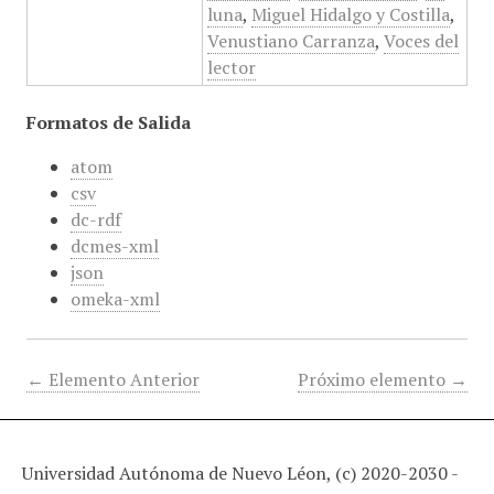
luna
,
Miguel Hidalgo y Costilla
,
Venustiano Carranza
,
Voces del
lector
Formatos de Salida
atom
csv
dc-rdf
dcmes-xml
json
omeka-xml
← Elemento Anterior
Próximo elemento →
Universidad Autónoma de Nuevo Léon, (c) 2020-2030 -