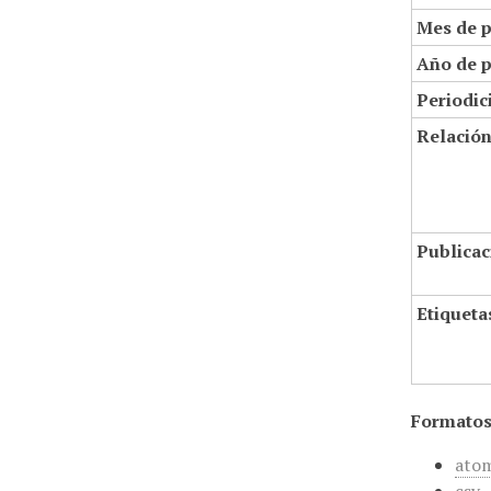
Mes de p
Año de p
Periodic
Relació
Publicac
Etiqueta
Formatos
ato