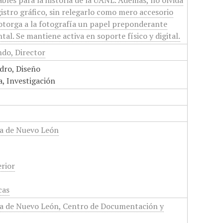
ables para la historia de la UANL. Además, no olvida
gistro gráfico, sin relegarlo como mero accesorio
e otorga a la fotografía un papel preponderante
l. Se mantiene activa en soporte físico y digital.
do, Director
dro, Diseño
, Investigación
a de Nuevo León
rior
cas
a de Nuevo León, Centro de Documentación y