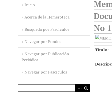
Memo
i
Inicio
n
Docu
c
Acerca de la Hemeroteca
i
No 1
p
Búsqueda por Fascículos
a
l
Navegar por Fondos
Título:
Navegar por Publicación
Periódica
Descripc
Navegar por Fascículos