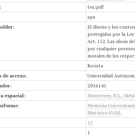
:
tex/pdf
spa
older:
El diseño y los conte
protegidos por la Ley 
Art. 152. Las obras d
por cualquier persona,
morales de los respec
Revista
 de acceso:
Universidad Autónom
cador:
2016145
a espacial:
Monterrey, N.L., Méx
niforme:
Memoria Universitari
Histórico UANL
:
12
1