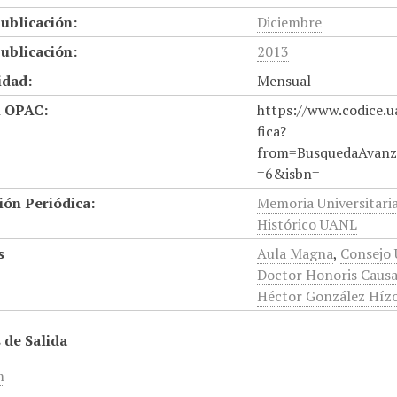
ublicación:
Diciembre
ublicación:
2013
idad:
Mensual
n OPAC:
https://www.codice.u
fica?
from=BusquedaAvanz
=6&isbn=
ión Periódica:
Memoria Universitari
Histórico UANL
s
Aula Magna
,
Consejo 
Doctor Honoris Caus
Héctor González Híz
 de Salida
m