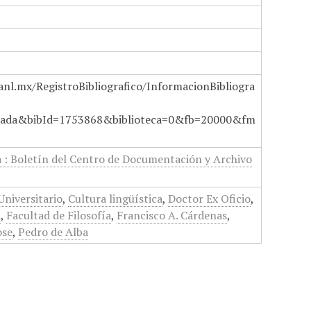
anl.mx/RegistroBibliografico/InformacionBibliogra
ada&bibId=1753868&biblioteca=0&fb=20000&fm
a : Boletín del Centro de Documentación y Archivo
Universitario
,
Cultura lingüística
,
Doctor Ex Oficio
,
a
,
Facultad de Filosofía
,
Francisco A. Cárdenas
,
ose
,
Pedro de Alba