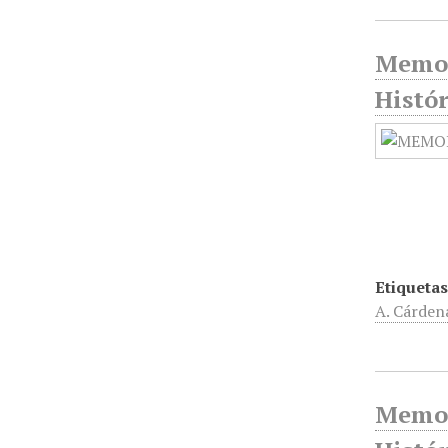
Memor
Histór
Etiquetas
A. Cárden
Memor