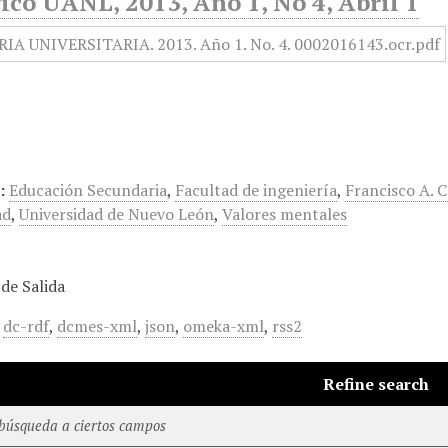
ico UANL, 2013, Año 1, No 4, Abril 1
:
Educación Secundaria
,
Facultad de ingeniería
,
Francisco A. 
ad
,
Universidad de Nuevo León
,
Valores mentales
de Salida
,
dc-rdf
,
dcmes-xml
,
json
,
omeka-xml
,
rss2
Refine search
 búsqueda a ciertos campos