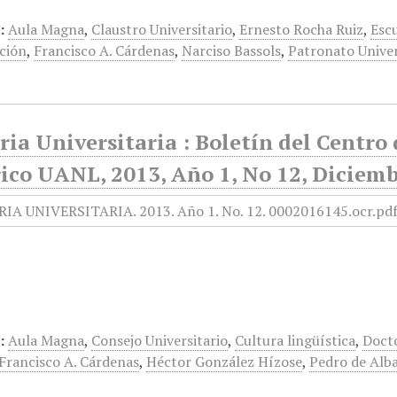
:
Aula Magna
,
Claustro Universitario
,
Ernesto Rocha Ruiz
,
Escu
ción
,
Francisco A. Cárdenas
,
Narciso Bassols
,
Patronato Univer
ia Universitaria : Boletín del Centr
ico UANL, 2013, Año 1, No 12, Diciemb
:
Aula Magna
,
Consejo Universitario
,
Cultura lingüística
,
Docto
Francisco A. Cárdenas
,
Héctor González Hízose
,
Pedro de Alb