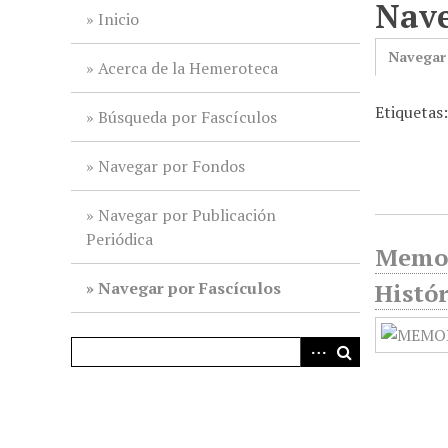
Nave
i
Inicio
n
Navegar
c
Acerca de la Hemeroteca
i
Etiquetas
p
Búsqueda por Fascículos
a
l
Navegar por Fondos
Navegar por Publicación
Periódica
Memor
Navegar por Fascículos
Histór