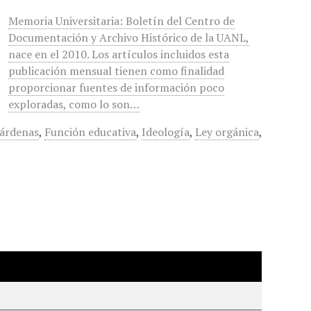
Memoria Universitaria: Boletín del Centro de
Documentación y Archivo Histórico de la UANL,
nace en el 2010. Los artículos incluidos esta
publicación mensual tienen como finalidad
proporcionar fuentes de información poco
exploradas, como lo son…
Cárdenas
,
Función educativa
,
Ideología
,
Ley orgánica
,