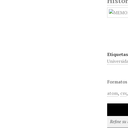
Histór
Etiquetas
Universid
Formatos 
atom
,
csv
Refine su