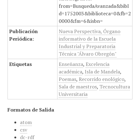
from=BusquedaAvanzada&bibI
d=1752003&biblioteca=0&fb=2
0000&fm=6&isbn=
Publicación
Nueva Perspectiva, Órgano
Periódica:
informativo de la Escuela
Industrial y Preparatoria
Técnica "Álvaro Obregón"
Etiquetas
Enseñanza
,
Excelencia
académica
,
Isla de Mandela
,
Poemas
,
Recorrido enológico
,
Sala de maestros
,
Tecnocultura
Universitaria
Formatos de Salida
atom
csv
dc-rdf