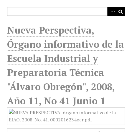
i
n
c
i
Nueva Perspectiva,
p
a
Órgano informativo de la
l
Escuela Industrial y
Preparatoria Técnica
"Álvaro Obregón", 2008,
Año 11, No 41 Junio 1