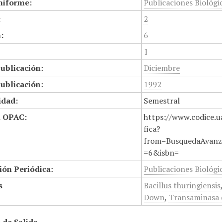
niforme:
Publicaciones Biológic
:
2
:
6
1
ublicación:
Diciembre
ublicación:
1992
idad:
Semestral
n OPAC:
https://www.codice.u
fica?
from=BusquedaAvanz
=6&isbn=
ión Periódica:
Publicaciones Biológic
s
Bacillus thuringiensis
Down
,
Transaminasa 