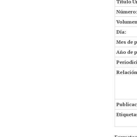
Título U
Número
Volumen
Día:
Mes de p
Año de p
Periodic
Relació
Publicac
Etiqueta