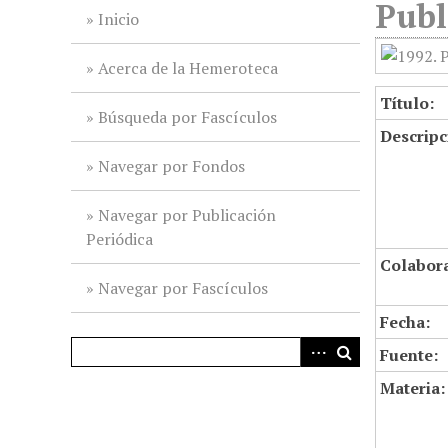
Publ
i
Inicio
n
c
Acerca de la Hemeroteca
i
Título:
p
Búsqueda por Fascículos
Descripc
a
l
Navegar por Fondos
Navegar por Publicación
Periódica
Colabor
Navegar por Fascículos
Fecha:
Fuente:
Materia: