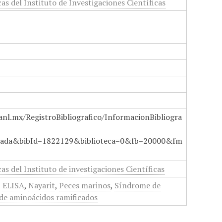
as del Instituto de Investigaciones Científicas
anl.mx/RegistroBibliografico/InformacionBibliogra
ada&bibId=1822129&biblioteca=0&fb=20000&fm
as del Instituto de investigaciones Científicas
,
ELISA
,
Nayarit
,
Peces marinos
,
Síndrome de
de aminoácidos ramificados