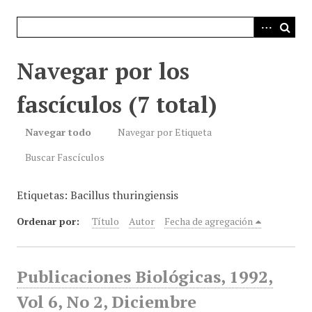
i
n
c
i
Navegar por los
p
a
fascículos (7 total)
l
Navegar todo
Navegar por Etiqueta
Buscar Fascículos
Etiquetas: Bacillus thuringiensis
Ordenar por:
Título
Autor
Fecha de agregación
Publicaciones Biológicas, 1992,
Vol 6, No 2, Diciembre