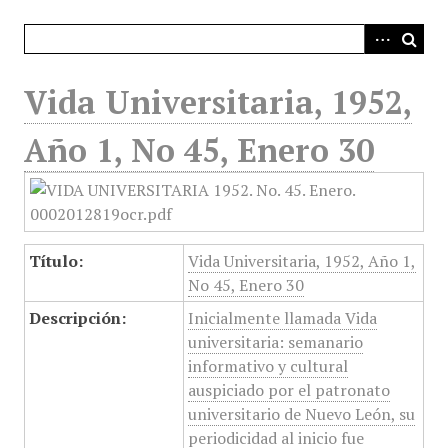
i
n
c
i
Vida Universitaria, 1952,
p
a
Año 1, No 45, Enero 30
l
Título:
Vida Universitaria, 1952, Año 1,
No 45, Enero 30
Descripción:
Inicialmente llamada Vida
universitaria: semanario
informativo y cultural
auspiciado por el patronato
universitario de Nuevo León, su
periodicidad al inicio fue