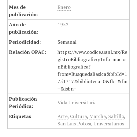
Mes de
Enero
publicación:
Año de
1952
publicación:
Periodicidad:
Semanal
Relación OPAC:
https://www.codice.uanl.mx/Re
gistroBibliografico/Informacio
nBibliografica?
from=BusquedaBasica&bibId=1
751717&biblioteca=0&fb=&fm
=&isbn=
Publicación
Vida Universitaria
Periódica:
Etiquetas
Arte
,
Cultura
,
Marcha
,
Saltillo
,
San Luis Potosi
,
Universitarios