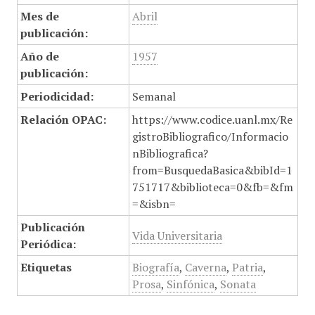
Mes de
Abril
publicación:
Año de
1957
publicación:
Periodicidad:
Semanal
Relación OPAC:
https://www.codice.uanl.mx/Re
gistroBibliografico/Informacio
nBibliografica?
from=BusquedaBasica&bibId=1
751717&biblioteca=0&fb=&fm
=&isbn=
Publicación
Vida Universitaria
Periódica:
Etiquetas
Biografía
,
Caverna
,
Patria
,
Prosa
,
Sinfónica
,
Sonata