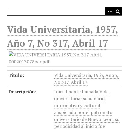
i
n
c
i
Vida Universitaria, 1957,
p
a
Año 7, No 317, Abril 17
l
Título:
Vida Universitaria, 1957, Año 7,
No 317, Abril 17
Descripción:
Inicialmente llamada Vida
universitaria: semanario
informativo y cultural
auspiciado por el patronato
universitario de Nuevo León, su
periodicidad al inicio fue