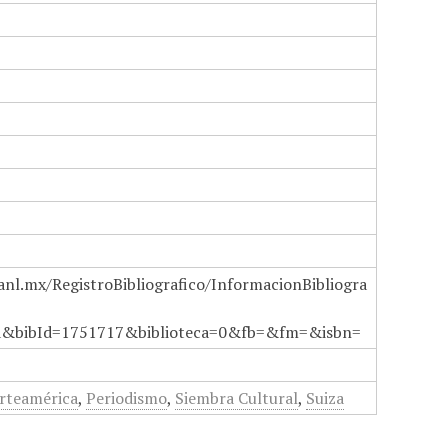
anl.mx/RegistroBibliografico/InformacionBibliogra
a&bibId=1751717&biblioteca=0&fb=&fm=&isbn=
rteamérica
,
Periodismo
,
Siembra Cultural
,
Suiza