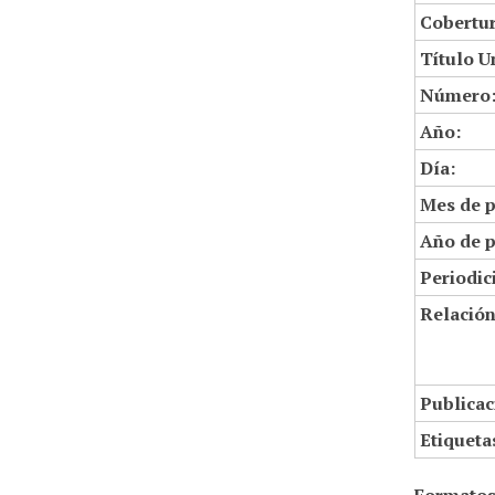
Cobertur
Título U
Número
Año:
Día:
Mes de p
Año de p
Periodic
Relació
Publicac
Etiqueta