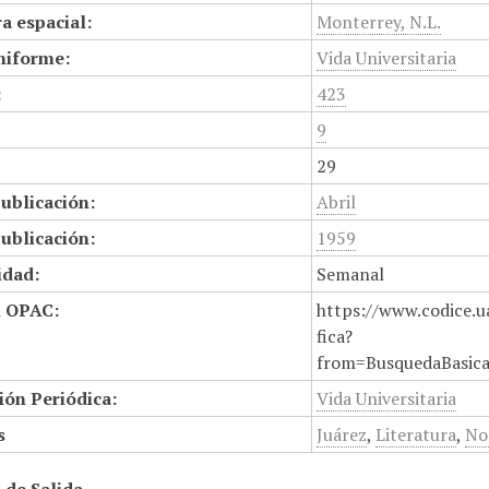
a espacial:
Monterrey, N.L.
niforme:
Vida Universitaria
:
423
9
29
ublicación:
Abril
ublicación:
1959
idad:
Semanal
n OPAC:
https://www.codice.u
fica?
from=BusquedaBasic
ión Periódica:
Vida Universitaria
s
Juárez
,
Literatura
,
No