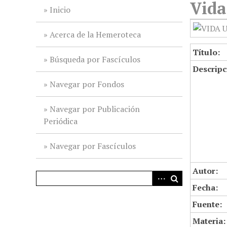
Vida
i
Inicio
n
c
Acerca de la Hemeroteca
i
Título:
p
Búsqueda por Fascículos
Descripc
a
l
Navegar por Fondos
Navegar por Publicación
Periódica
Navegar por Fascículos
Autor:
Fecha:
Fuente:
Materia: