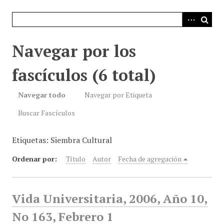
i
n
c
i
Navegar por los
p
a
fascículos (6 total)
l
Navegar todo
Navegar por Etiqueta
Buscar Fascículos
Etiquetas: Siembra Cultural
Ordenar por:
Título
Autor
Fecha de agregación
Vida Universitaria, 2006, Año 10,
No 163, Febrero 1