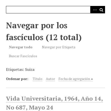
i
n
c
i
Navegar por los
p
a
fascículos (12 total)
l
Navegar todo
Navegar por Etiqueta
Buscar Fascículos
Etiquetas: Suiza
Ordenar por:
Título
Autor
Fecha de agregación
Vida Universitaria, 1964, Año 14,
No 687, Mayo 24