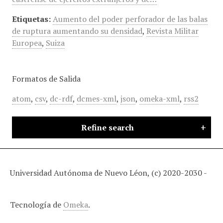
Etiquetas:
Aumento del poder perforador de las balas
de ruptura aumentando su densidad
,
Revista Militar
Europea
,
Suiza
Formatos de Salida
atom
,
csv
,
dc-rdf
,
dcmes-xml
,
json
,
omeka-xml
,
rss2
Refine search
Universidad Autónoma de Nuevo Léon, (c) 2020-2030 -
Tecnología de
Omeka
.