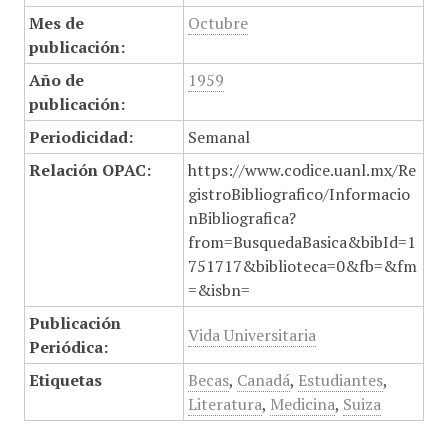
Mes de
Octubre
publicación:
Año de
1959
publicación:
Periodicidad:
Semanal
Relación OPAC:
https://www.codice.uanl.mx/Re
gistroBibliografico/Informacio
nBibliografica?
from=BusquedaBasica&bibId=1
751717&biblioteca=0&fb=&fm
=&isbn=
Publicación
Vida Universitaria
Periódica:
Etiquetas
Becas
,
Canadá
,
Estudiantes
,
Literatura
,
Medicina
,
Suiza