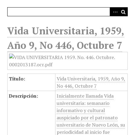
i
n
c
i
Vida Universitaria, 1959,
p
a
Año 9, No 446, Octubre 7
l
Título:
Vida Universitaria, 1959, Año 9,
No 446, Octubre 7
Descripción:
Inicialmente llamada Vida
universitaria: semanario
informativo y cultural
auspiciado por el patronato
universitario de Nuevo León, su
periodicidad al inicio fue