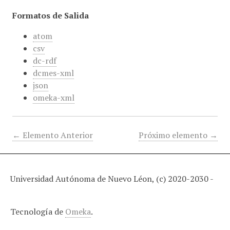
Formatos de Salida
atom
csv
dc-rdf
dcmes-xml
json
omeka-xml
← Elemento Anterior
Próximo elemento →
Universidad Autónoma de Nuevo Léon, (c) 2020-2030 -
Tecnología de
Omeka
.