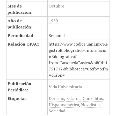
Mes de
Octubre
publicación:
Año de
1959
publicación:
Periodicidad:
Semanal
Relación OPAC:
https://www.codice.uanl.mx/Re
gistroBibliografico/Informacio
nBibliografica?
from=BusquedaBasica&bibId=1
751717&biblioteca=0&fb=&fm
=&isbn=
Publicación
Vida Universitaria
Periódica:
Etiquetas
Derecho
,
Estatua
,
Gonzalitos
,
Hispanoamérica
,
Novelistas
,
Sociedad