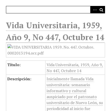
i
n
c
i
Vida Universitaria, 1959,
p
a
Año 9, No 447, Octubre 14
l
Título:
Vida Universitaria, 1959, Año 9,
No 447, Octubre 14
Descripción:
Inicialmente llamada Vida
universitaria: semanario
informativo y cultural
auspiciado por el patronato
universitario de Nuevo León, su
periodicidad al inicio fue