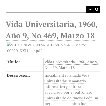
i
n
c
i
Vida Universitaria, 1960,
p
a
Año 9, No 469, Marzo 18
l
Título:
Vida Universitaria, 1960, Año 9,
No 469, Marzo 18
Descripción:
Inicialmente llamada Vida
universitaria: semanario
informativo y cultural
auspiciado por el patronato
universitario de Nuevo León, su
periodicidad al inicio fue