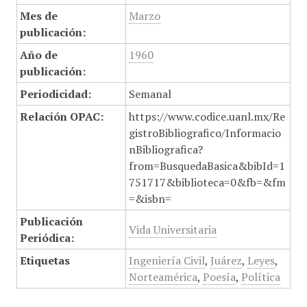
Mes de
Marzo
publicación:
Año de
1960
publicación:
Periodicidad:
Semanal
Relación OPAC:
https://www.codice.uanl.mx/Re
gistroBibliografico/Informacio
nBibliografica?
from=BusquedaBasica&bibId=1
751717&biblioteca=0&fb=&fm
=&isbn=
Publicación
Vida Universitaria
Periódica:
Etiquetas
Ingeniería Civil
,
Juárez
,
Leyes
,
Norteamérica
,
Poesía
,
Política