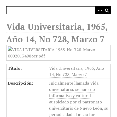
i
n
c
i
Vida Universitaria, 1965,
p
a
Año 14, No 728, Marzo 7
l
Título:
Vida Universitaria, 1965, Año
14, No 728, Marzo 7
Descripción:
Inicialmente llamada Vida
universitaria: semanario
informativo y cultural
auspiciado por el patronato
universitario de Nuevo León, su
periodicidad al inicio fue