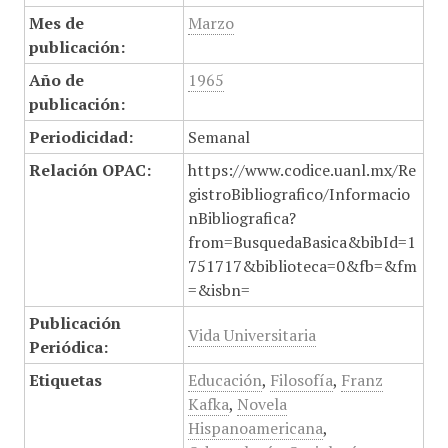
Mes de
Marzo
publicación:
Año de
1965
publicación:
Periodicidad:
Semanal
Relación OPAC:
https://www.codice.uanl.mx/Re
gistroBibliografico/Informacio
nBibliografica?
from=BusquedaBasica&bibId=1
751717&biblioteca=0&fb=&fm
=&isbn=
Publicación
Vida Universitaria
Periódica:
Etiquetas
Educación
,
Filosofía
,
Franz
Kafka
,
Novela
Hispanoamericana
,