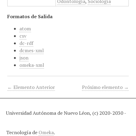
Odontología
,
Sociología
Formatos de Salida
atom
csv
dc-rdf
dcmes-xml
json
omeka-xml
← Elemento Anterior
Próximo elemento →
Universidad Autónoma de Nuevo Léon, (c) 2020-2030 -
Tecnología de
Omeka
.