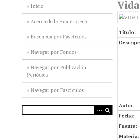
Vida
i
Inicio
n
c
Acerca de la Hemeroteca
i
Título:
p
Búsqueda por Fascículos
Descripc
a
l
Navegar por Fondos
Navegar por Publicación
Periódica
Navegar por Fascículos
Autor:
Fecha:
Fuente:
Materia: