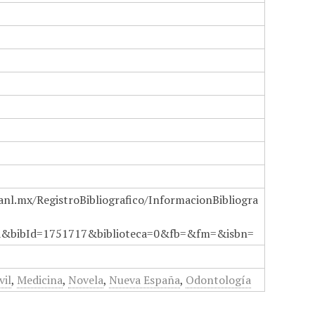
anl.mx/RegistroBibliografico/InformacionBibliogra
a&bibId=1751717&biblioteca=0&fb=&fm=&isbn=
vil
,
Medicina
,
Novela
,
Nueva España
,
Odontología