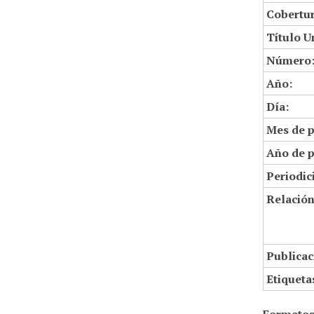
Cobertur
Título U
Número
Año:
Día:
Mes de p
Año de p
Periodic
Relació
Publicac
Etiqueta