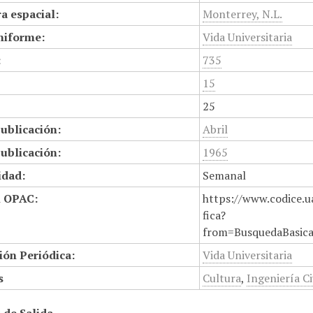
a espacial:
Monterrey, N.L.
niforme:
Vida Universitaria
:
735
15
25
ublicación:
Abril
ublicación:
1965
idad:
Semanal
n OPAC:
https://www.codice.u
fica?
from=BusquedaBasic
ión Periódica:
Vida Universitaria
s
Cultura
,
Ingeniería Ci