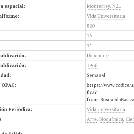
a espacial:
Monterrey, N.L.
niforme:
Vida Universitaria
:
820
16
11
ublicación:
Diciembre
ublicación:
1966
idad:
Semanal
n OPAC:
https://www.codice.u
fica?
from=BusquedaBasic
ión Periódica:
Vida Universitaria
s
Arte
,
Bioquímica
,
Cie