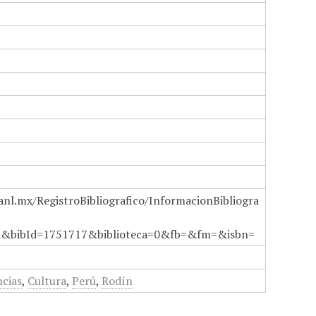
anl.mx/RegistroBibliografico/InformacionBibliogra
a&bibId=1751717&biblioteca=0&fb=&fm=&isbn=
ncias
,
Cultura
,
Perú
,
Rodín