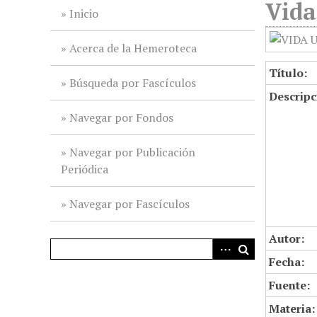
Vida
i
Inicio
n
c
Acerca de la Hemeroteca
i
Título:
p
Búsqueda por Fascículos
Descripc
a
l
Navegar por Fondos
Navegar por Publicación
Periódica
Navegar por Fascículos
Autor:
Fecha:
Fuente:
Materia: