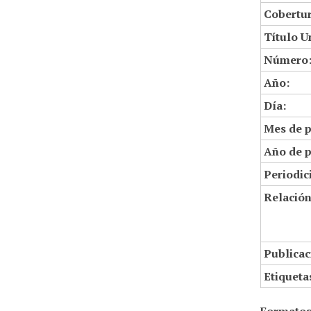
Cobertur
Título U
Número
Año:
Día:
Mes de p
Año de p
Periodic
Relació
Publicac
Etiqueta