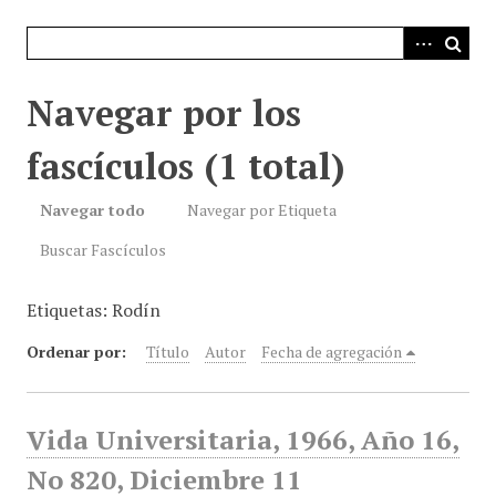
i
n
c
i
Navegar por los
p
a
fascículos (1 total)
l
Navegar todo
Navegar por Etiqueta
Buscar Fascículos
Etiquetas: Rodín
Ordenar por:
Título
Autor
Fecha de agregación
Vida Universitaria, 1966, Año 16,
No 820, Diciembre 11