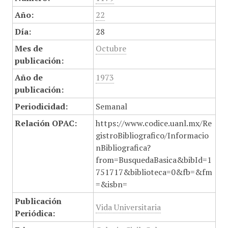
Año:
22
Día:
28
Mes de
Octubre
publicación:
Año de
1973
publicación:
Periodicidad:
Semanal
Relación OPAC:
https://www.codice.uanl.mx/Re
gistroBibliografico/Informacio
nBibliografica?
from=BusquedaBasica&bibId=1
751717&biblioteca=0&fb=&fm
=&isbn=
Publicación
Vida Universitaria
Periódica: