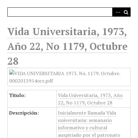
i
n
c
i
Vida Universitaria, 1973,
p
a
Año 22, No 1179, Octubre
l
28
Título:
Vida Universitaria, 1973, Año
22, No 1179, Octubre 28
Descripción:
Inicialmente llamada Vida
universitaria: semanario
informativo y cultural
auspiciado por el patronato