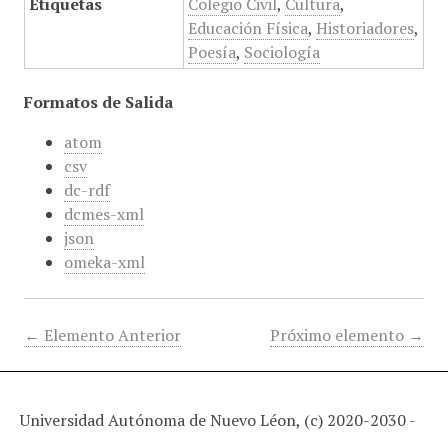
Etiquetas
Colegio Civil
,
Cultura
,
Educación Física
,
Historiadores
,
Poesía
,
Sociología
Formatos de Salida
atom
csv
dc-rdf
dcmes-xml
json
omeka-xml
← Elemento Anterior
Próximo elemento →
Universidad Autónoma de Nuevo Léon, (c) 2020-2030 -