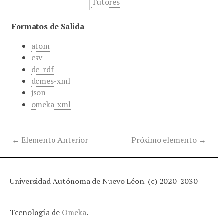
Tutores
Formatos de Salida
atom
csv
dc-rdf
dcmes-xml
json
omeka-xml
← Elemento Anterior
Próximo elemento →
Universidad Autónoma de Nuevo Léon, (c) 2020-2030 -
Tecnología de
Omeka
.