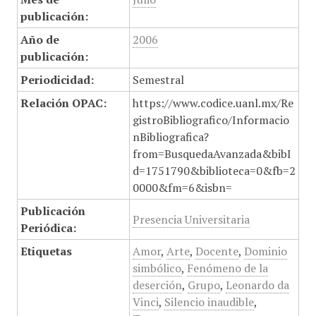
publicación:
Año de
2006
publicación:
Periodicidad:
Semestral
Relación OPAC:
https://www.codice.uanl.mx/Re
gistroBibliografico/Informacio
nBibliografica?
from=BusquedaAvanzada&bibI
d=1751790&biblioteca=0&fb=2
0000&fm=6&isbn=
Publicación
Presencia Universitaria
Periódica:
Etiquetas
Amor
,
Arte
,
Docente
,
Dominio
simbólico
,
Fenómeno de la
deserción
,
Grupo
,
Leonardo da
Vinci
,
Silencio inaudible
,