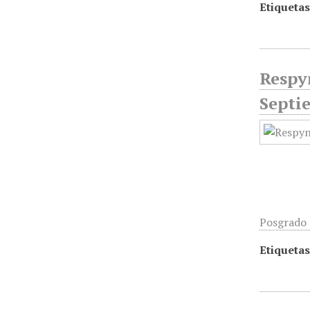
Etiquetas
Respyn
Septi
Posgrado d
Etiquetas