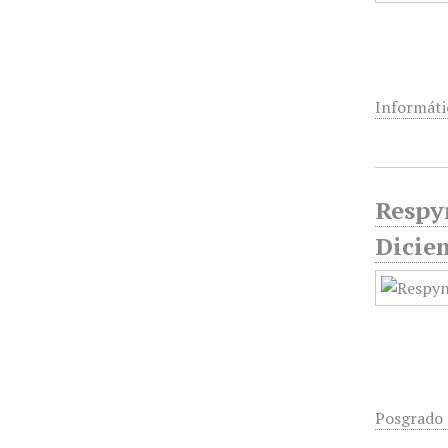
Informáti
Respyn
Dicie
Posgrado d