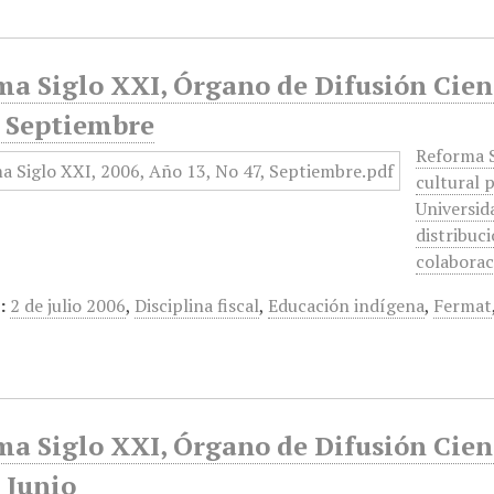
a Siglo XXI, Órgano de Difusión Cient
, Septiembre
Reforma S
cultural 
Universid
distribuci
colabora
:
2 de julio 2006
,
Disciplina fiscal
,
Educación indígena
,
Fermat
a Siglo XXI, Órgano de Difusión Cient
 Junio