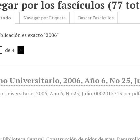
gar por los fascículos (77 tot
 todo
Navegar por Etiqueta
Buscar Fascículos
blicación es exacto "2006"
de 4
o Universitario, 2006, Año 6, No 25, J
:
Biblioteca Central
,
Construcción de nidos de aves
,
Desarrollo