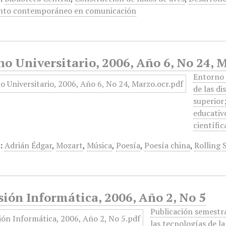
nto contemporáneo en comunicación
o Universitario, 2006, Año 6, No 24, 
Entorno 
de las di
superior
educativ
científic
:
Adrián Édgar
,
Mozart
,
Música
,
Poesía
,
Poesía china
,
Rolling 
ión Informática, 2006, Año 2, No 5
Publicación semestra
las tecnologías de l