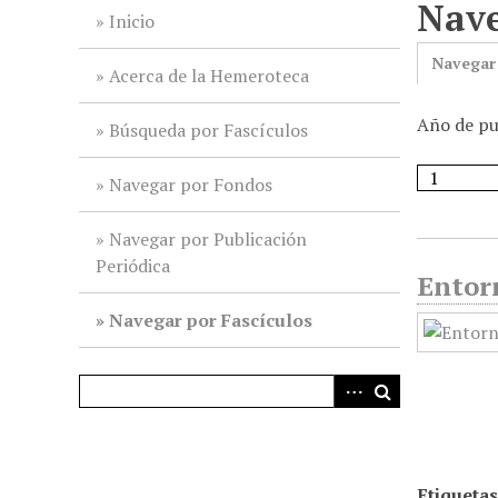
Nave
i
Inicio
n
Navegar
c
Acerca de la Hemeroteca
i
Año de pu
p
Búsqueda por Fascículos
a
l
Navegar por Fondos
Navegar por Publicación
Periódica
Entorn
Navegar por Fascículos
Etiquetas