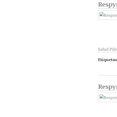
Respyn
Salud Públ
Etiquetas
Respyn