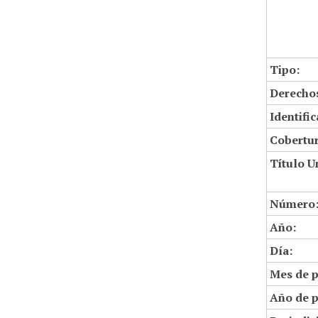
Tipo:
Derechos
Identifi
Cobertur
Título U
Número
Año:
Día:
Mes de p
Año de p