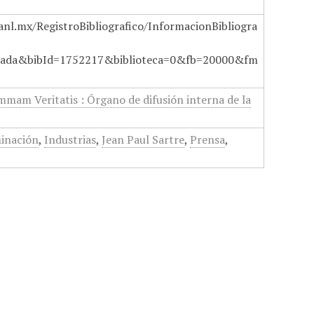
anl.mx/RegistroBibliografico/InformacionBibliogra
ada&bibId=1752217&biblioteca=0&fb=20000&fm
mmam Veritatis : Órgano de difusión interna de la
inación
,
Industrias
,
Jean Paul Sartre
,
Prensa
,