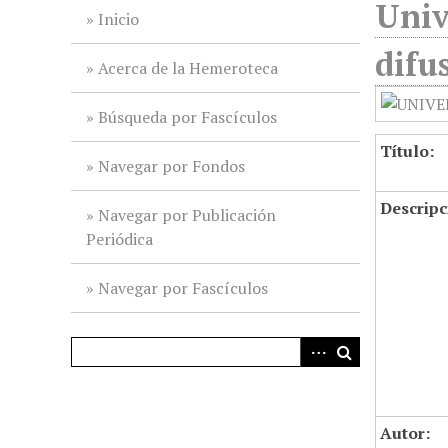
Univ
i
Inicio
n
difu
c
Acerca de la Hemeroteca
i
p
Búsqueda por Fascículos
a
Título:
l
Navegar por Fondos
Descripc
Navegar por Publicación
Periódica
Navegar por Fascículos
Autor: