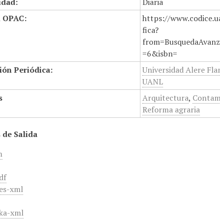
idad:
Diaria
n OPAC:
https://www.codice.u
fica?
from=BusquedaAvanz
=6&isbn=
ión Periódica:
Universidad Alere Fla
UANL
s
Arquitectura
,
Contam
Reforma agraria
 de Salida
m
df
es-xml
ka-xml