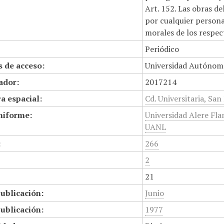
Art. 152. Las obras d
por cualquier persona,
morales de los respec
Periódico
 de acceso:
Universidad Autónom
cador:
2017214
a espacial:
Cd. Universitaria, San
niforme:
Universidad Alere Fla
UANL
:
266
2
21
ublicación:
Junio
ublicación:
1977