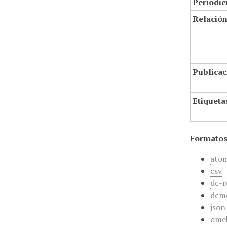
Periodic
Relació
Publicac
Etiqueta
Formatos
ato
csv
dc-r
dcm
json
ome