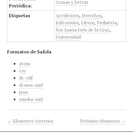
Armas y Letras
Periódica:
Etiquetas
Accidentes
,
Derechos
,
Editoriales
,
Libros
,
Pediatría
,
Sor Juana Inés de la Cruz
,
Universidad
Formatos de Salida
atom
csv
dc-rdf
dcmes-xml
json
omeka-xml
← Elemento Anterior
Próximo elemento →