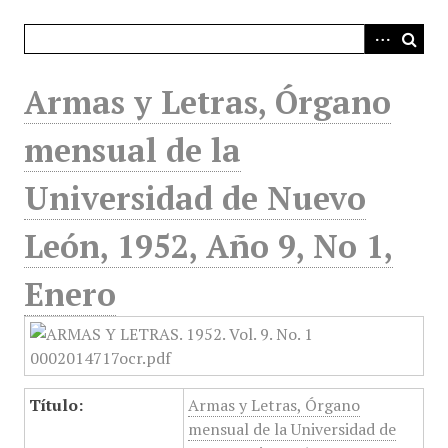
i
n
c
i
Armas y Letras, Órgano
p
a
mensual de la
l
Universidad de Nuevo
León, 1952, Año 9, No 1,
Enero
Título:
Armas y Letras, Órgano
mensual de la Universidad de