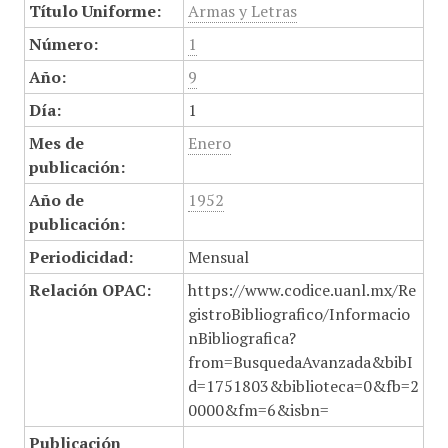
Título Uniforme:
Armas y Letras
Número:
1
Año:
9
Día:
1
Mes de
Enero
publicación:
Año de
1952
publicación:
Periodicidad:
Mensual
Relación OPAC:
https://www.codice.uanl.mx/Re
gistroBibliografico/Informacio
nBibliografica?
from=BusquedaAvanzada&bibI
d=1751803&biblioteca=0&fb=2
0000&fm=6&isbn=
Publicación