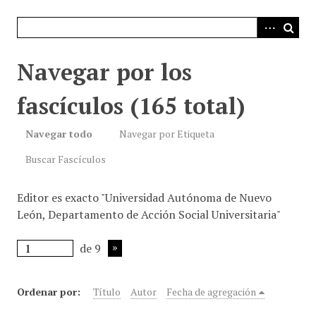
i
n
c
i
Navegar por los
p
a
fascículos (165 total)
l
Navegar todo
Navegar por Etiqueta
Buscar Fascículos
Editor es exacto "Universidad Autónoma de Nuevo
León, Departamento de Acción Social Universitaria"
de 9
Ordenar por:
Título
Autor
Fecha de agregación