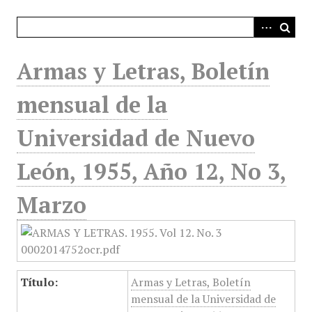
i
n
c
i
Armas y Letras, Boletín
p
a
mensual de la
l
Universidad de Nuevo
León, 1955, Año 12, No 3,
Marzo
Título:
Armas y Letras, Boletín
mensual de la Universidad de