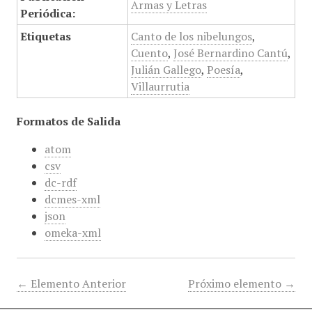
Armas y Letras
Periódica:
Etiquetas
Canto de los nibelungos
,
Cuento
,
José Bernardino Cantú
,
Julián Gallego
,
Poesía
,
Villaurrutia
Formatos de Salida
atom
csv
dc-rdf
dcmes-xml
json
omeka-xml
← Elemento Anterior
Próximo elemento →