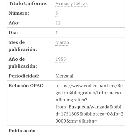
Título Uniforme:
Armas y Letras
Número:
3
Año:
12
Día:
1
Mes de
Marzo
publicación:
Año de
1955
publicación:
Periodicidad:
Mensual
Relación OPAC:
https://www.codice.uanl.mx/Re
gistroBibliografico/Informacio
nBibliografica?
from=BusquedaAvanzada&bibI
d=1751803&biblioteca=0&fb=2
0000&fm=6&isbn=
Publicación