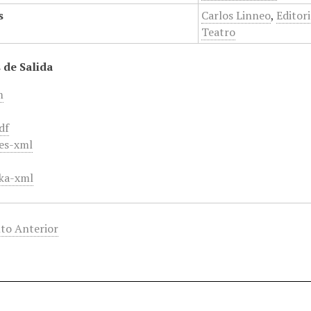
s
Carlos Linneo
,
Editori
Teatro
 de Salida
m
df
es-xml
ka-xml
to Anterior