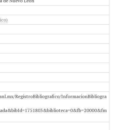
a de Nuevo León
ico)
anl.mx/RegistroBibliografico/InformacionBibliogra
ada&bibId=1751803&biblioteca=0&fb=20000&fm