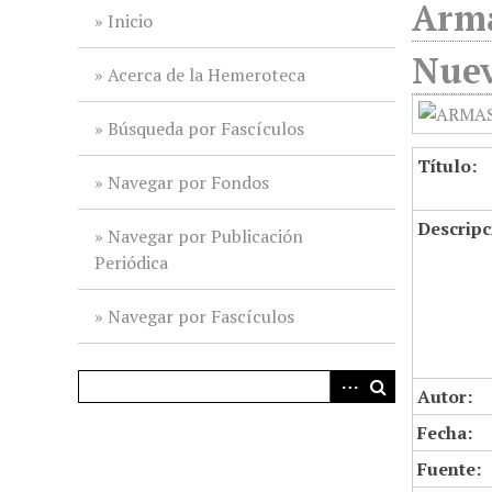
Arma
i
Inicio
n
Nuev
c
Acerca de la Hemeroteca
i
p
Búsqueda por Fascículos
a
Título:
l
Navegar por Fondos
Descripc
Navegar por Publicación
Periódica
Navegar por Fascículos
Autor:
Fecha:
Fuente: