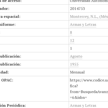
 de acceso:
Universidad Autónom
cador:
2014753
a espacial:
Monterrey, N.L., (Méx
niforme:
Armas y Letras
:
8
12
1
ublicación:
Agosto
ublicación:
1955
idad:
Mensual
n OPAC:
https://www.codice.u
fica?
from=BusquedaAvanz
=6&isbn=
ión Periódica:
Armas y Letras