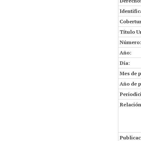
Derechos
Identifi
Cobertur
Título U
Número
Año:
Día:
Mes de p
Año de p
Periodic
Relació
Publicac