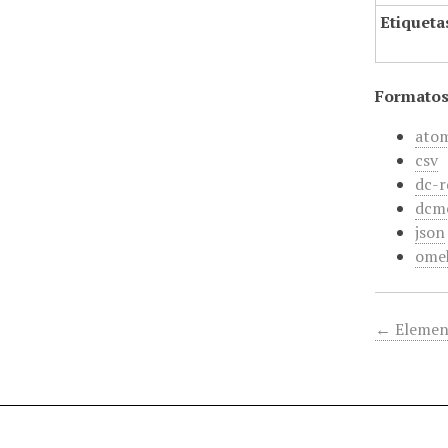
Etiqueta
Formatos
ato
csv
dc-r
dcm
json
ome
← Elemen