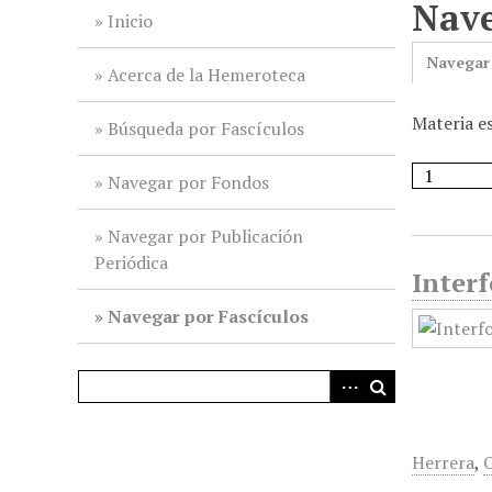
Nave
i
Inicio
n
Navegar
c
Acerca de la Hemeroteca
i
Materia es
p
Búsqueda por Fascículos
a
l
Navegar por Fondos
Navegar por Publicación
Periódica
Interf
Navegar por Fascículos
Herrera
,
O