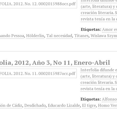
Interfolia difunde
(arte, literatura) y
creación literaria. 
revista tenía en la
Etiquetas:
Amor es
nando Pessoa
,
Hölderlin
,
Tal necesidad
,
Titanes
,
Wislawa Szym
olia, 2012, Año 3, No 11, Enero-Abril
Interfolia difunde 
(arte, literatura) y 
creación literaria. 
revista tenía en la
Etiquetas:
Alfonso
ión de Cádiz
,
Desdichado
,
Educardo Lizalde
,
El tigre
,
Homo Ver