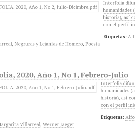
Interfolia dif
humanidades (ar
historia), así
con el perfil i
Etiquetas:
Alf
larreal
,
Negruras y Lejanías de Homero
,
Poesía
olia, 2020, Año 1, No 1, Febrero-Julio
Interfolia difu
humanidades (art
historia), así c
con el perfil in
Etiquetas:
Alfo
argarita Villarreal
,
Werner Jaeger