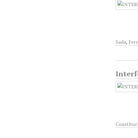
Sada
,
Fer
Interf
Constituc