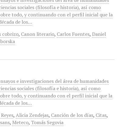
 ensayos e investigaciones del área de humanidades
 ciencias sociales (filosofía e historia), así como
Sobre todo, y continuando con el perfil inicial que la
 década de los…
 cobrizo
,
Canon literario
,
Carlos Fuentes
,
Daniel
borska
ensayos e investigaciones del área de humanidades
ciencias sociales (filosofía e historia), así como
Sobre todo, y continuando con el perfil inicial que la
 década de los…
 Reyes
,
Alicia Zendejas
,
Canción de los días
,
Citas
,
sans
,
Meteco
,
Tomás Segovia