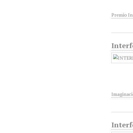
Premio In
Interf
Imaginac
Interf