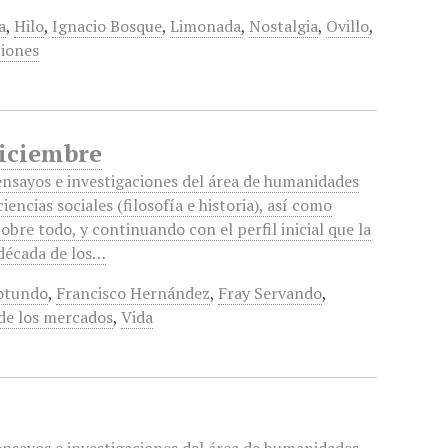
a
,
Hilo
,
Ignacio Bosque
,
Limonada
,
Nostalgia
,
Ovillo
,
ciones
Diciembre
 ensayos e investigaciones del área de humanidades
 ciencias sociales (filosofía e historia), así como
Sobre todo, y continuando con el perfil inicial que la
 década de los…
otundo
,
Francisco Hernández
,
Fray Servando
,
de los mercados
,
Vida