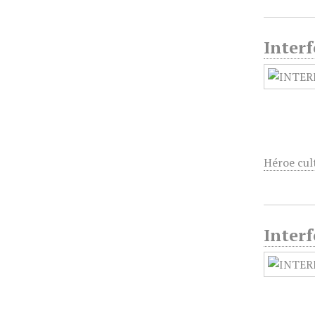
Interf
Héroe cul
Interf