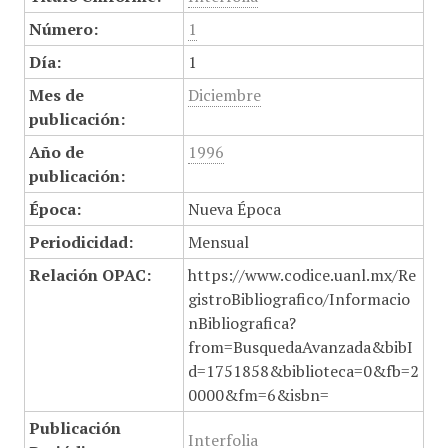
Número:
1
Día:
1
Mes de
Diciembre
publicación:
Año de
1996
publicación:
Época:
Nueva Época
Periodicidad:
Mensual
Relación OPAC:
https://www.codice.uanl.mx/Re
gistroBibliografico/Informacio
nBibliografica?
from=BusquedaAvanzada&bibI
d=1751858&biblioteca=0&fb=2
0000&fm=6&isbn=
Publicación
Interfolia