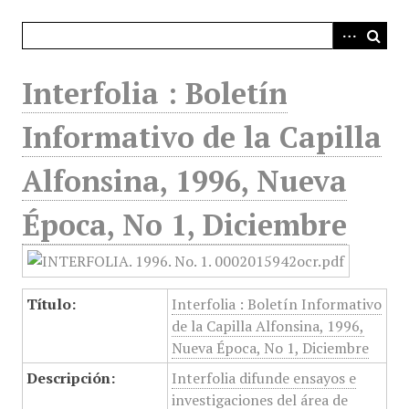
i
n
c
i
Interfolia : Boletín
p
a
Informativo de la Capilla
l
Alfonsina, 1996, Nueva
Época, No 1, Diciembre
Título:
Interfolia : Boletín Informativo
de la Capilla Alfonsina, 1996,
Nueva Época, No 1, Diciembre
Descripción:
Interfolia difunde ensayos e
investigaciones del área de