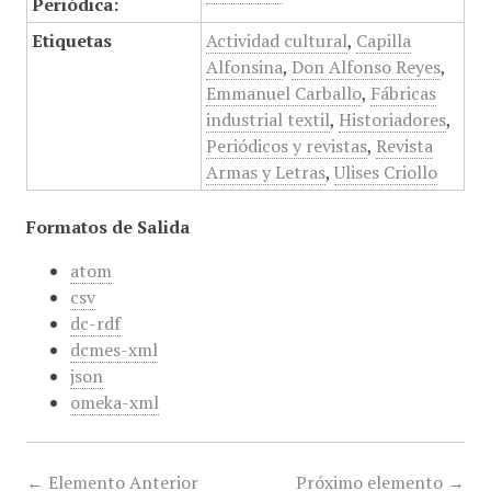
Periódica:
Etiquetas
Actividad cultural
,
Capilla
Alfonsina
,
Don Alfonso Reyes
,
Emmanuel Carballo
,
Fábricas
industrial textil
,
Historiadores
,
Periódicos y revistas
,
Revista
Armas y Letras
,
Ulises Criollo
Formatos de Salida
atom
csv
dc-rdf
dcmes-xml
json
omeka-xml
← Elemento Anterior
Próximo elemento →