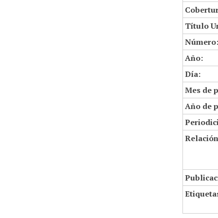
Cobertur
Título U
Número
Año:
Día:
Mes de p
Año de p
Periodic
Relació
Publicac
Etiqueta