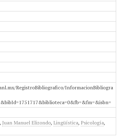
anl.mx/RegistroBibliografico/InformacionBibliogra
a&bibId=1751717&biblioteca=0&fb=&fm=&isbn=
,
Juan Manuel Elizondo
,
Lingüística
,
Psicología
,