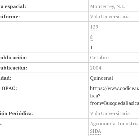
a espacial:
Monterrey, N.L.
niforme:
Vida Universitaria
:
139
8
1
ublicación:
Octubre
ublicación:
2004
idad:
Quincenal
n OPAC:
https://www.codice.u
fica?
from=BusquedaBasic
ión Periódica:
Vida Universitaria
s
Agronomía
,
Industria
SIDA