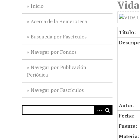
Vida
i
Inicio
n
c
Acerca de la Hemeroteca
i
Título:
p
Búsqueda por Fascículos
Descripc
a
l
Navegar por Fondos
Navegar por Publicación
Periódica
Navegar por Fascículos
Autor:
Fecha:
Fuente:
Materia: