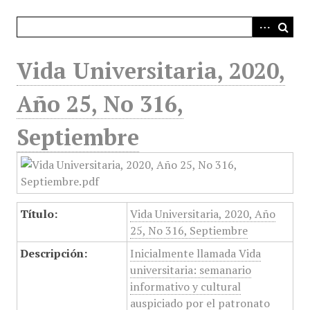
i
n
c
i
Vida Universitaria, 2020,
p
a
Año 25, No 316,
l
Septiembre
Título:
Vida Universitaria, 2020, Año
25, No 316, Septiembre
Descripción:
Inicialmente llamada Vida
universitaria: semanario
informativo y cultural
auspiciado por el patronato