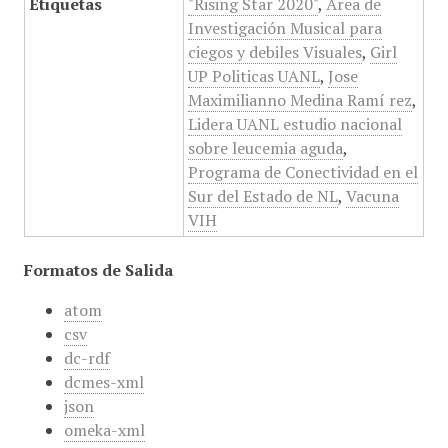
Etiquetas
"Rising Star 2020"
,
Área de
Investigación Musical para
ciegos y debiles Visuales
,
Girl
UP Politicas UANL
,
Jose
Maximilianno Medina Ramí rez
,
Lidera UANL estudio nacional
sobre leucemia aguda
,
Programa de Conectividad en el
Sur del Estado de NL
,
Vacuna
VIH
Formatos de Salida
atom
csv
dc-rdf
dcmes-xml
json
omeka-xml