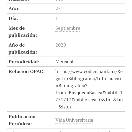
Año:
25
Día:
1
Mes de
Septiembre
publicación:
Año de
2020
publicación:
Periodicidad:
Mensual
Relación OPAC:
https://www.codice.uanl.mx/Re
gistroBibliografico/Informacio
nBibliografica?
from=BusquedaBasica&bibId=1
751717&biblioteca=0&fb=&fm
=&isbn=
Publicación
Vida Universitaria
Periódica: