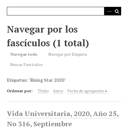
i
n
c
i
Navegar por los
p
a
fascículos (1 total)
l
Navegar todo
Navegar por Etiqueta
Buscar Fascículos
Etiquetas: "Rising Star 2020"
Ordenar por:
Título
Autor
Fecha de agregación
Vida Universitaria, 2020, Año 25,
No 316, Septiembre