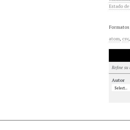
Estado de
Formatos 
atom
,
csv
Refine su
Autor