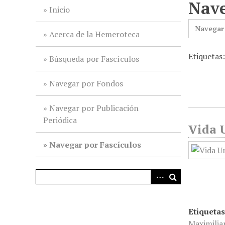
Nave
i
Inicio
n
Navegar
c
Acerca de la Hemeroteca
i
Etiquetas
p
Búsqueda por Fascículos
a
l
Navegar por Fondos
Navegar por Publicación
Periódica
Vida U
Navegar por Fascículos
Etiquetas
Maximilia