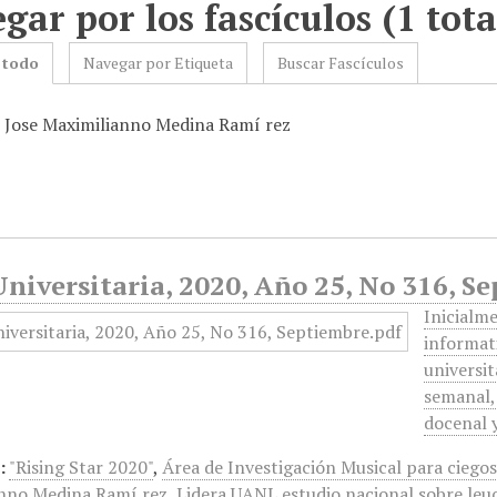
gar por los fascículos (1 tota
 todo
Navegar por Etiqueta
Buscar Fascículos
: Jose Maximilianno Medina Ramí rez
niversitaria, 2020, Año 25, No 316, S
Inicialm
informat
universit
semanal, 
docenal y
:
"Rising Star 2020"
,
Área de Investigación Musical para ciegos 
nno Medina Ramí rez
,
Lidera UANL estudio nacional sobre le