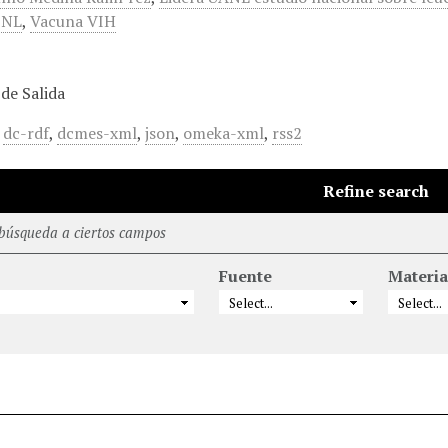
 NL
,
Vacuna VIH
de Salida
,
dc-rdf
,
dcmes-xml
,
json
,
omeka-xml
,
rss2
Refine search
 búsqueda a ciertos campos
Fuente
Materia