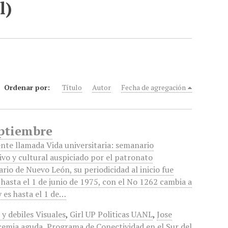
l)
Ordenar por:
Título
Autor
Fecha de agregación
eptiembre
ente llamada Vida universitaria: semanario
ivo y cultural auspiciado por el patronato
ario de Nuevo León, su periodicidad al inicio fue
hasta el 1 de junio de 1975, con el No 1262 cambia a
 es hasta el 1 de…
y debiles Visuales
,
Girl UP Politicas UANL
,
Jose
ucemia aguda
,
Programa de Conectividad en el Sur del