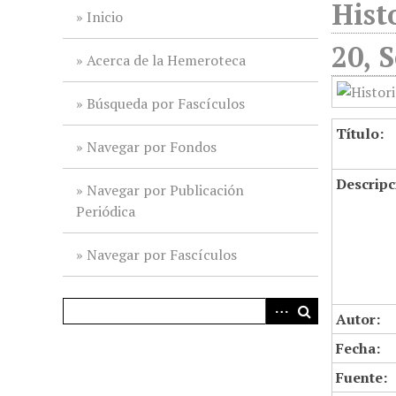
Hist
i
Inicio
n
20, 
c
Acerca de la Hemeroteca
i
p
Búsqueda por Fascículos
a
Título:
l
Navegar por Fondos
Descripc
Navegar por Publicación
Periódica
Navegar por Fascículos
Autor:
Fecha:
Fuente: