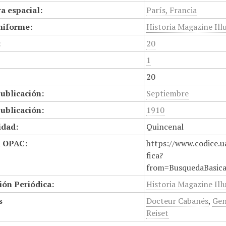
a espacial:
París, Francia
niforme:
Historia Magazine Ill
:
20
1
20
ublicación:
Septiembre
ublicación:
1910
idad:
Quincenal
n OPAC:
https://www.codice.u
fica?
from=BusquedaBasic
ión Periódica:
Historia Magazine Ill
s
Docteur Cabanés
,
Gen
Reiset