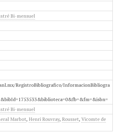
ustré Bi-mensuel
anl.mx/RegistroBibliografico/InformacionBibliogra
a&bibId=1753533&biblioteca=0&fb=&fm=&isbn=
ustré Bi-mensuel
eral Marbot
,
Henri Rouvray
,
Rousset
,
Vicomte de