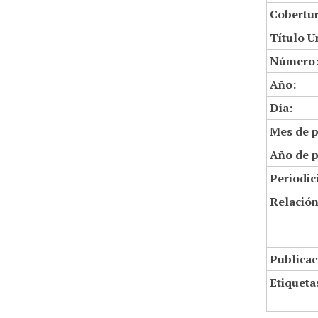
Cobertur
Título U
Número
Año:
Día:
Mes de p
Año de p
Periodic
Relació
Publicac
Etiqueta