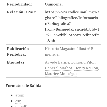
Periodicidad:
Quincenal
Relación OPAC:
https://www.codice.uanl.mx/Re
gistroBibliografico/Informacio
nBibliografica?
from=BusquedaBasica&bibId=1
753533&biblioteca=0&fb=&fm
=&isbn=
Publicación
Historia Magazine Illustré Bi-
Periódica:
mensuel
Etiquetas
Arvéde Barine
,
Edmond Pilon
,
General Marbot
,
Henry Roujon
,
Maurice Montégut
Formatos de Salida
atom
csv
dc-rdf